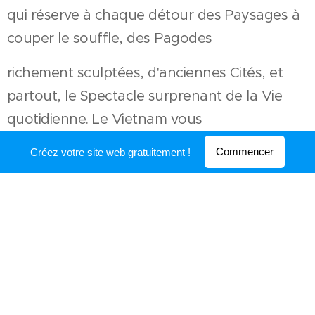
qui réserve à chaque détour des Paysages à
couper le souffle, des Pagodes
richement sculptées, d'anciennes Cités, et
partout, le Spectacle surprenant de la Vie
quotidienne. Le Vietnam vous
permettra également de vous adonner à de
Commencer
Créez votre site web gratuitement !
Nombreuses activités de loisirs et surtout de
Goûter à l'une des cuisines les
plus Savoureuses et parfumées du Monde.
Restaurant Le Bo-Bun 19 - 21 Rue de la
BOUCHERIE - 4000 Liège - Belgique